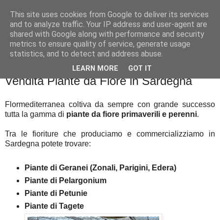
This site uses cookies from Google to deliver its services
and to analyze traffic. Your IP address and user-agent are
shared with Google along with performance and security
metrics to ensure quality of service, generate usage
statistics, and to detect and address abuse.
▼
LEARN MORE
GOT IT
Vendita Piante da Fiore in Sardegna
Flormediterranea coltiva da sempre con grande successo
tutta la gamma di
piante da fiore primaverili e perenni
.
Tra le fioriture che produciamo e commercializziamo in
Sardegna potete trovare:
­Piante di Geranei (Zonali, Parigini, Edera)
­­Piante di Pelargonium
­­Piante di Petunie
­­Piante di Tagete