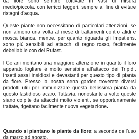
da fiore sono sempre coltivate in vasi di misura
medio/piccola, con terricci
leggeri, sempre al fine di evitare
ristagni d'acqua.
Queste piante non necessitano di particolari attenzioni, se
non almeno una volta al mese di
trattamenti contro afidi e
mosca bianca, mentre, per quanto riguarda gli Impatiens,
sono più sensibili ad attacchi di
ragno rosso, facilmente
debellabile con del Rufast.
I Gerani meritano una maggiore attenzione in quanto il loro
apparato fogliare è molto sensibile
all'attacco dei Tripidi,
insetti assai insidiosi e devastanti per questo tipo di pianta
da fiore. Presso la nostra
serra garden troverete diversi
prodotti utili per immunizzare questa bellissima pianta da
questo
fastidioso acaro. Tuttavia, nonostante a volte queste
siano colpite da attacchi molto violenti, se
opportunamente
trattate, rigettano facilmente nuova vegetazione.
Quando si piantano le piante da fiore
:
a seconda dell'uso
da marzo ad agosto.